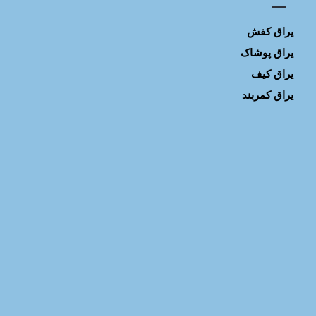
یراق کفش
یراق پوشاک
یراق کیف
یراق کمربند