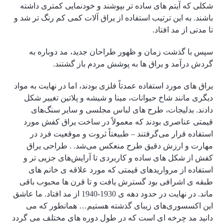
شکلی که آیتم های ساده تر بپوشند و خودنمایی کمتری داشته
باشند. به این ترتیب استفاده از یراق آلات کمی کم رنگ تر شد و
تا مدتی از مد افتاد.
سپس با گذشت زمان و ظهور طراحان جدید، مد دوباره به
گردش درآمد و یراق ها به پوشش مردم باز گشتند.
یراق های مورد استفاده عمدتاً فلزی بودند، اما در نهایت به مواد
دیگری مانند شاخ حیوانات، مینا و شیشه و پلاتین تغییر شکل
دادند. بدلیجات، طرح‌ های لباس مجلسی و سایر سنگ‌های
قیمتی عناصری بودند که معمولاً در ساخت یراق کفش مورد
استفاده قرار می‌گرفتند – طبیعتاً ثروت و موقعیت فرد در
مهارت و ارزش دقیق طرح منعکس می‌شد. . طراحی یراق
کفش از شکل های ساده و کاربردی تا آرایش‌های جزیی تر و
استفاده از مرواریدهای قیمتی که مورد علاقه ی خانم ‌های
طبقه ی اشرافی بود گسترش یافت و تا قرن ها محبوب باقی
ماند. در نهایت در حدود دهه ی 1930-1940 از مد افتاد. ما عاشق
این اکسسوری‌های زیبای گذشته هستیم… همانطور که می
دانید مد چرخه ای است که در طول دوره های مختلف می گردد