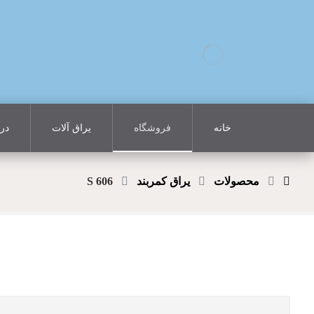
خانه
فروشگاه
یراق آلات
درب
محصولات
یراق کمربند
S 606