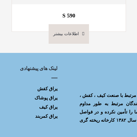
S 590
اطلاعات بیشتر
لینک های پیشنهادی
یراق کفش
یراق آلات مرتبط با صنعت کیف ، کفش ،
یراق پوشاک
ندگان مرتبط به طور مداوم
یراق کیف
 را تأمین نکرده و در فواصل
یراق کمربند
مختلف با افت و خیز کیفیت روبه رو می شدیم. بر آن شدیم که در سال ۱۳۸۲ کارخانه ریخته گری