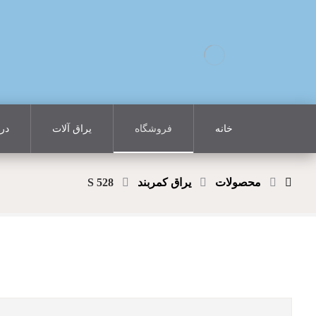
خانه
فروشگاه
یراق آلات
درب
محصولات
یراق کمربند
S 528