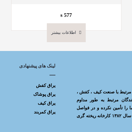
s 577
اطلاعات بیشتر
لینک های پیشنهادی
یراق کفش
یراق آلات مرتبط با صنعت کیف ، کفش ،
یراق پوشاک
ندگان مرتبط به طور مداوم
یراق کیف
 را تأمین نکرده و در فواصل
یراق کمربند
مختلف با افت و خیز کیفیت روبه رو می شدیم. بر آن شدیم که در سال ۱۳۸۲ کارخانه ریخته گری