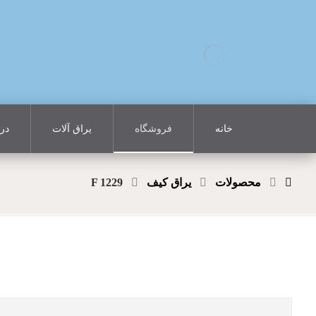
خانه
فروشگاه
یراق آلات
درب
محصولات
یراق کیف
F 1229