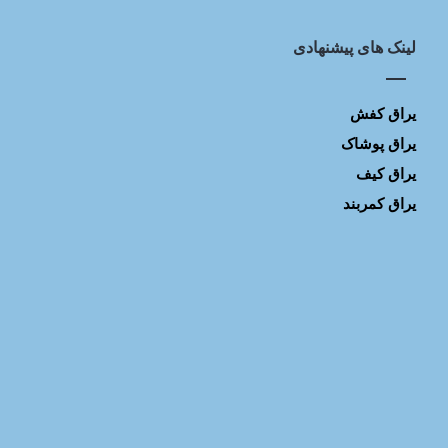
لینک های پیشنهادی
یراق کفش
یراق پوشاک
یراق کیف
یراق کمربند