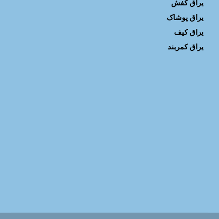
یراق کفش
یراق پوشاک
یراق کیف
یراق کمربند