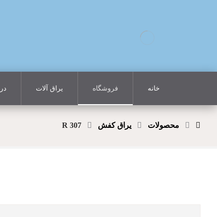
خانه
فروشگاه
یراق آلات
درب
محصولات
یراق کفش
R 307