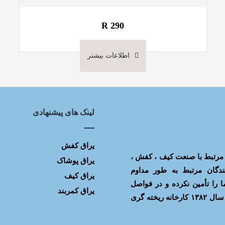
R 290
اطلاعات بیشتر
لینک های پیشنهادی
یراق کفش
یراق آلات مرتبط با صنعت کیف ، کفش ،
یراق پوشاک
ندگان مرتبط به طور مداوم
یراق کیف
 را تأمین نکرده و در فواصل
یراق کمربند
مختلف با افت و خیز کیفیت روبه رو می شدیم. بر آن شدیم که در سال ۱۳۸۲ کارخانه ریخته گری